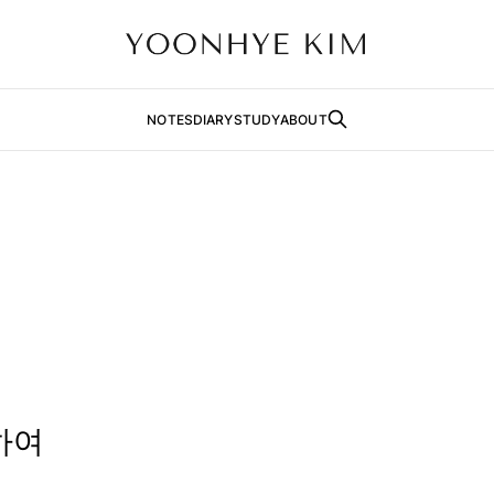
NOTES
DIARY
STUDY
ABOUT
인
하여