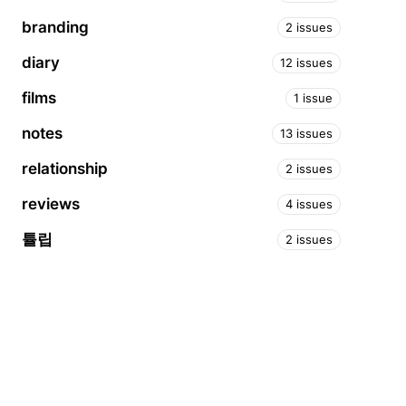
branding
2 issues
diary
12 issues
films
1 issue
notes
13 issues
relationship
2 issues
reviews
4 issues
튤립
2 issues