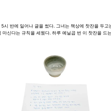
 5시 반에 일어나 글을 썼다. 그녀는 책상에 찻잔을 두고
씩 마신다는 규칙을 세웠다. 하루 예닐곱 번 이 찻잔을 드